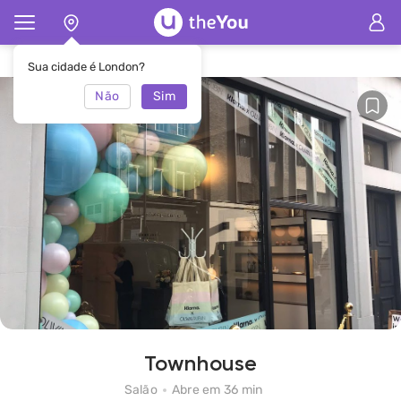
Principal
Salão Townhouse
Sua cidade é London?
Não
Sim
Townhouse
Salão
Abre em 36 min