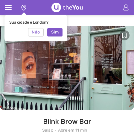
Principal
Salão Blink Brow Bar
Sua cidade é London?
Não
Sim
Blink Brow Bar
Salão
Abre em 11 min