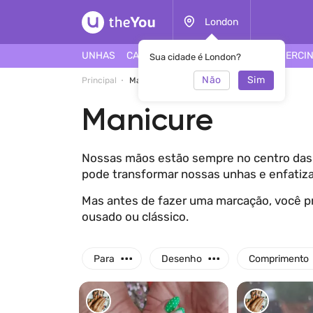
London
UNHAS
CABELO
ROSTO
TATUAGEM
PIERCI
Sua cidade é London?
Não
Sim
Principal
Manicure
Manicure
Nossas mãos estão sempre no centro das a
pode transformar nossas unhas e enfatiza
Mas antes de fazer uma marcação, você pr
ousado ou clássico.
...
...
Para
Desenho
Comprimento