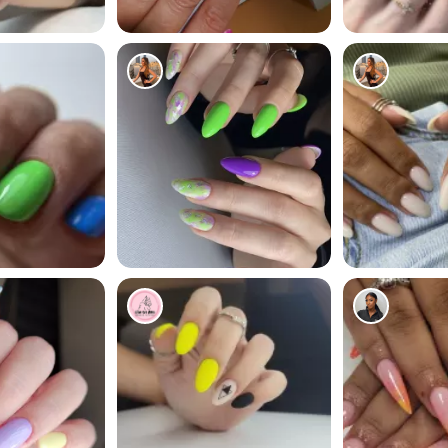
1
5378
5039
4880