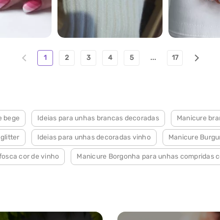
2066
1791
1
2
3
4
5
...
17
e bege
Ideias para unhas brancas decoradas
Manicure bra
litter
Ideias para unhas decoradas vinho
Manicure Burgu
fosca cor de vinho
Manicure Borgonha para unhas compridas 