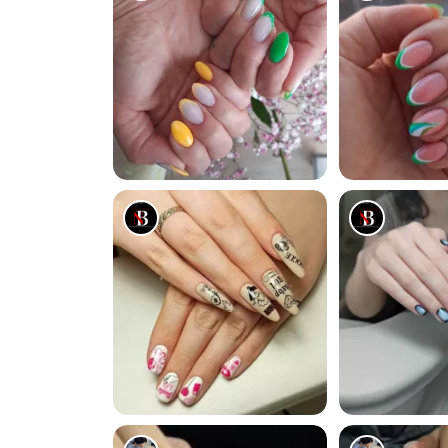
0
0
0
0