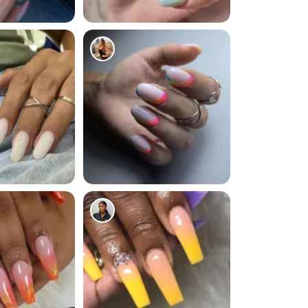
5697
4443