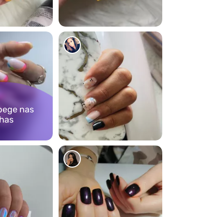
5933
bege nas
has
4520