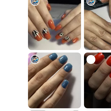
0
1
1
1