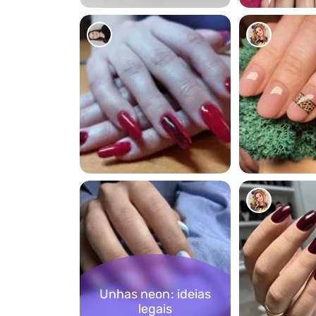
1
3
Unhas neon: ideias
legais