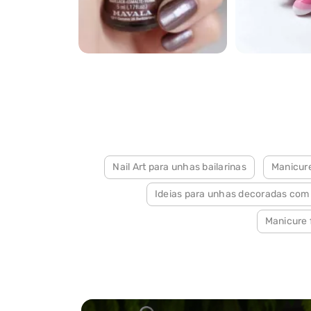
2528
2366
Nail Art para unhas bailarinas
Manicur
Ideias para unhas decoradas com g
Manicure 