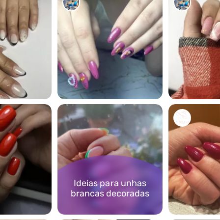
0
0
Ideias para unhas
brancas decoradas
3