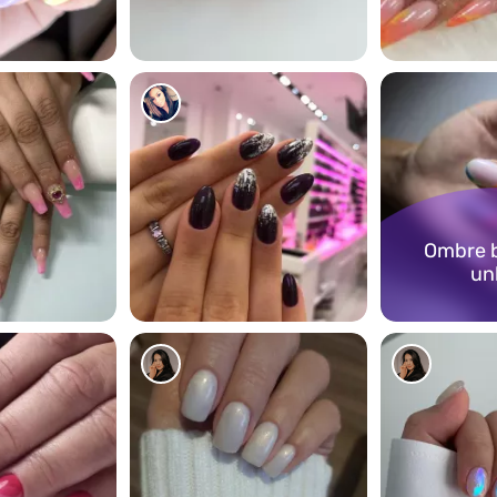
6161
5847
Ombre 
un
4878