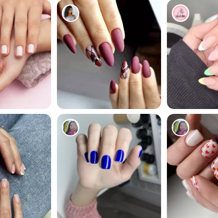
3
4
5
4