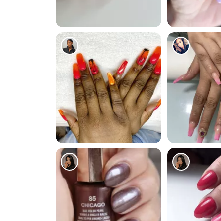
6701
6209
5472
5339