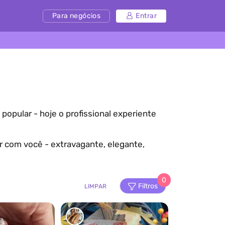
Para negócios
Entrar
opular - hoje o profissional experiente
r com você - extravagante, elegante,
0
Filtros
LIMPAR