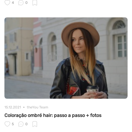
4
0
15.12.2021
theYou Team
Coloração ombré hair: passo a passo + fotos
5
0