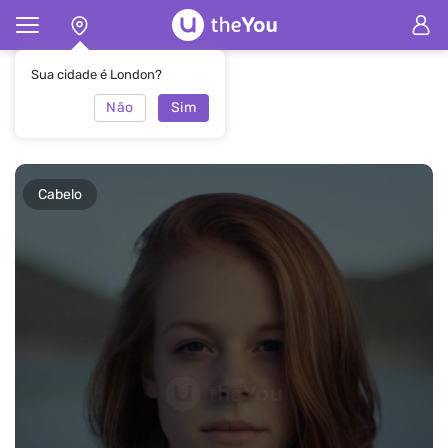
Principal
Revista
Cabelo
Sua cidade é London?
Não
Sim
Cabelo
Cabelo