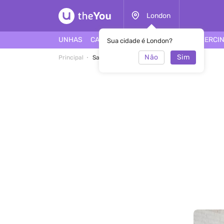
London
UNHAS
CABELO
ROSTO
TATUAGEM
PIERCI
Sua cidade é London?
Não
Sim
Principal
Salão H’onu Nail Bar