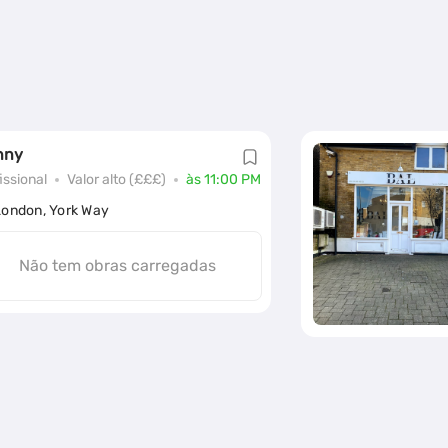
nny
issional
Valor alto (£££)
às 11:00 PM
London, York Way
Não tem obras carregadas