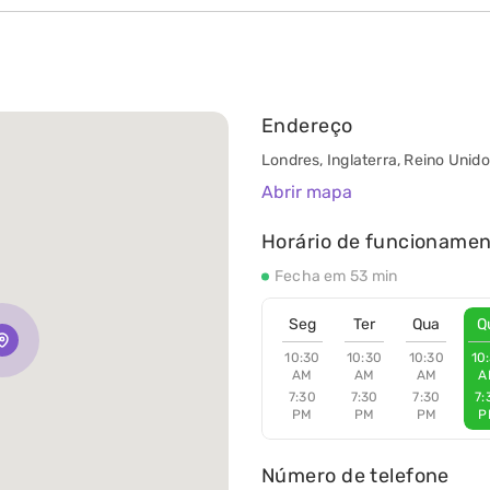
Endereço
Londres, Inglaterra, Reino Unido
Abrir mapa
Horário de funcioname
Fecha em 53 min
Seg
Ter
Qua
Q
10:30
10:30
10:30
10
AM
AM
AM
A
7:30
7:30
7:30
7:
PM
PM
PM
P
Número de telefone