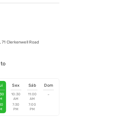
, 71 Clerkenwell Road
nto
ui
Sex
Sáb
Dom
:30
10:30
11:00
-
M
AM
AM
30
7:30
7:00
M
PM
PM