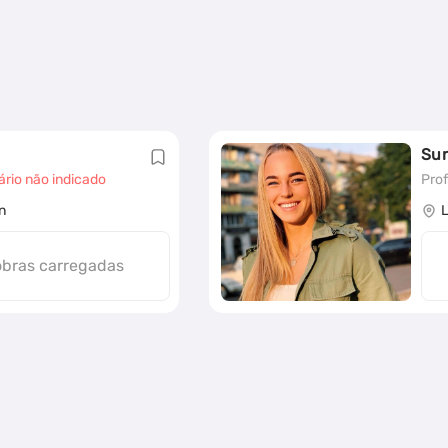
Su
ário não indicado
Prof
n
obras carregadas