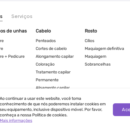
s
Serviços
ços de unhas
Cabelo
Rosto
re
Penteados
Cílios
re
Cortes de cabelo
Maquiagem definitiva
re + Pedicure
Alongamento capilar
Maquiagem
Coloração
Sobrancelhas
Tratamento capilar
Permanente
Alisamento capilar
Ao continuar a usar este website, você toma
conhecimento de que nós poderemos instalar cookies em
Ace
seu equipamento, inclusive dispositivo móvel. Por favor,
conheça a nossa Política de cookies.
Mais informações
ivacidade
Termos de Uso