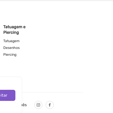
Tatuagem e
Piercing
Tatuagem
Desenhos
Piercing
itar
Português