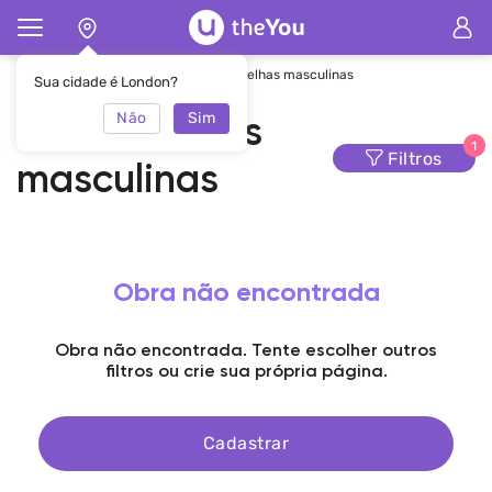
Principal
Sobrancelhas
Sobrancelhas masculinas
Sua cidade é London?
Não
Sim
Sobrancelhas
1
Filtros
masculinas
Obra não encontrada
Obra não encontrada. Tente escolher outros
filtros ou crie sua própria página.
Cadastrar