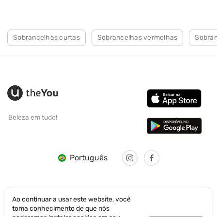
Sobrancelhas curtas
Sobrancelhas vermelhas
Sobran
Beleza em tudo!
Português
Ao continuar a usar este website, você
toma conhecimento de que nós
© SANTICUM INTERNATIONAL LTD