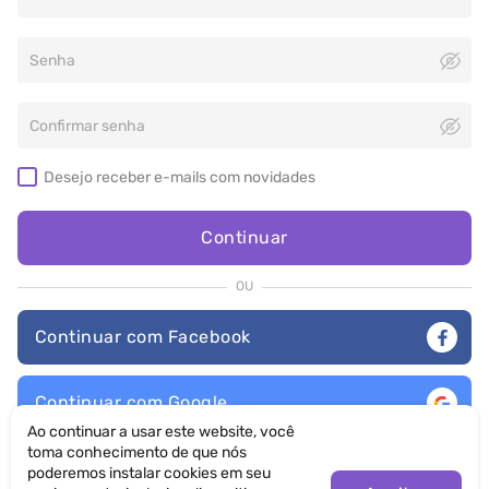
Desejo receber e-mails com novidades
Continuar
OU
Continuar com Facebook
Continuar com Google
Ao continuar a usar este website, você
toma conhecimento de que nós
Ao clicar em "Entrar", eu concordo com
Termos de Uso
e
Política de
Privacidade
poderemos instalar cookies em seu