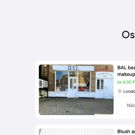
Os
BAL be
makeu
às 6:00 
Londo
Não
Blush a