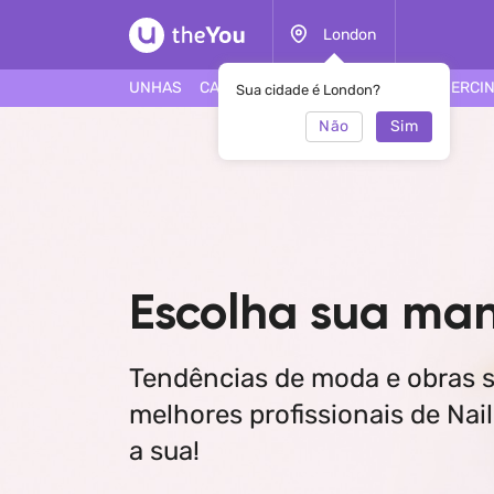
London
UNHAS
CABELO
ROSTO
TATUAGEM
PIERCI
Sua cidade é London?
Não
Sim
Escolha sua man
Tendências de moda e obras s
melhores profissionais de Nail
a sua!