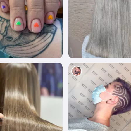
13
796