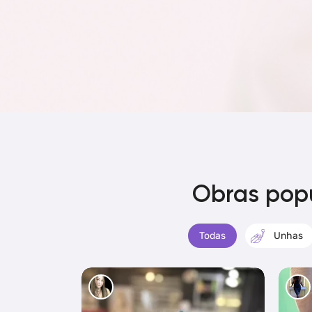
Obras popu
Todas
Unhas