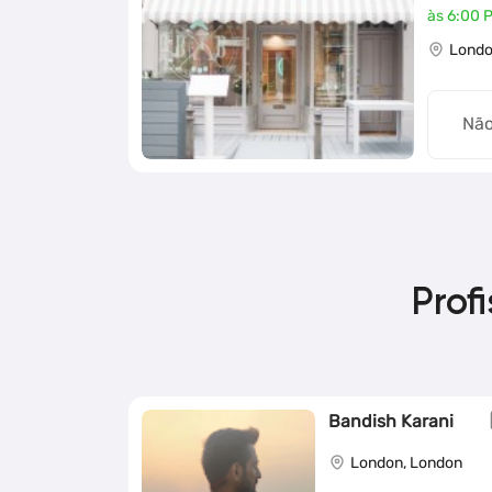
às 6:00 
Londo
Não
Prof
Bandish Karani
London, London