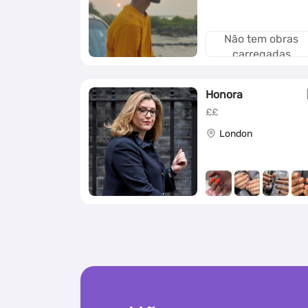
Não tem obras
carregadas
Honora
££
London