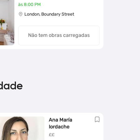
às 8:00 PM
London, Boundary Street
Não tem obras carregadas
idade
Ana María
Iordache
££