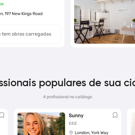
PM
n, 197 New Kings Road
 tem obras carregadas
issionais populares de sua c
4 profissional no catálogo
Sunny
£££
London, York Way