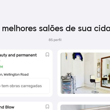
 melhores salões de sua cid
85 perfil
auty and permanent
p
PM
n, Wellington Road
 tem obras carregadas
nd Blow