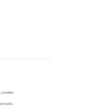
o, London
omicílio