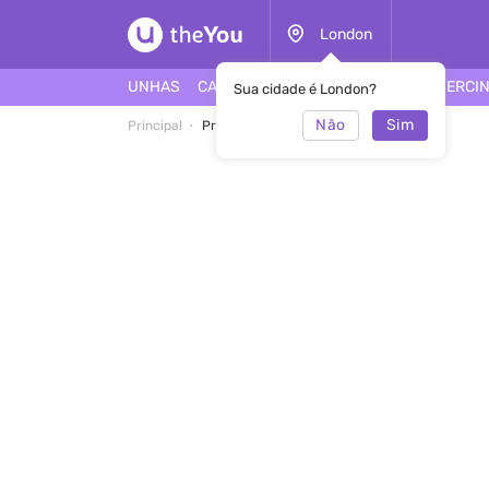
London
UNHAS
CABELO
ROSTO
TATUAGEM
PIERCI
Sua cidade é London?
Não
Sim
Principal
Profissional Bandish