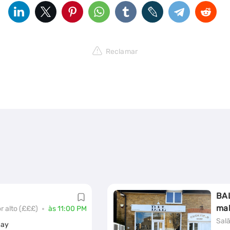
Reclamar
BAL
ma
r alto (£££)
às 11:00 PM
Sal
Way