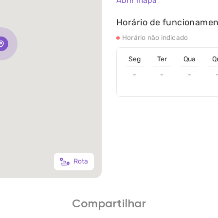
Abrir mapa
Horário de funcioname
Horário não indicado
Seg
Ter
Qua
Q
-
-
-
Rota
Compartilhar