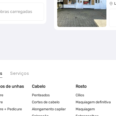
L
obras carregadas
s
Serviços
ços de unhas
Cabelo
Rosto
re
Penteados
Cílios
re
Cortes de cabelo
Maquiagem definitiva
re + Pedicure
Alongamento capilar
Maquiagem