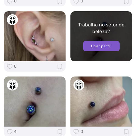
0
0
Trabalha no setor de
beleza?
Criar perfil
0
4
0