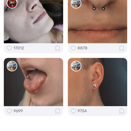
17012
8878
9699
9754