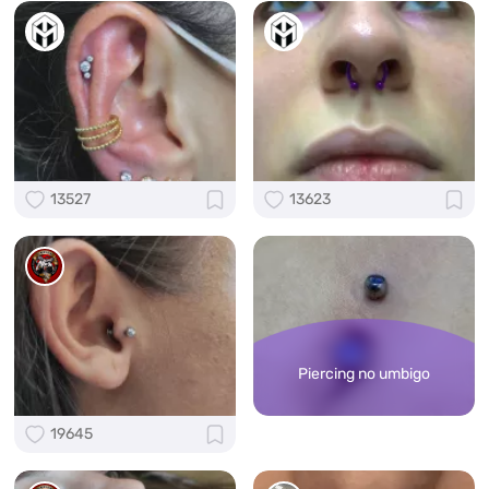
13527
13623
Piercing no umbigo
19645