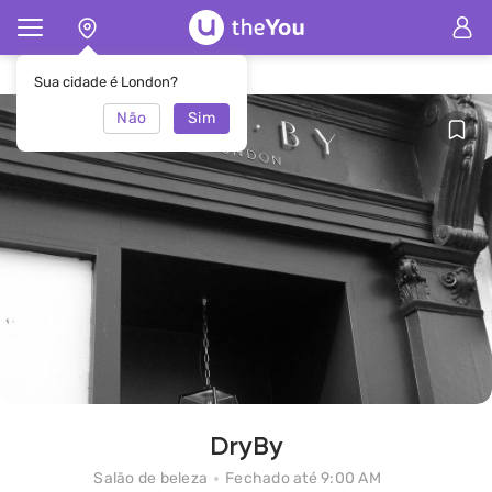
Principal
Salão de beleza DryBy
Sua cidade é London?
Não
Sim
DryBy
Salão de beleza
Fechado até 9:00 AM