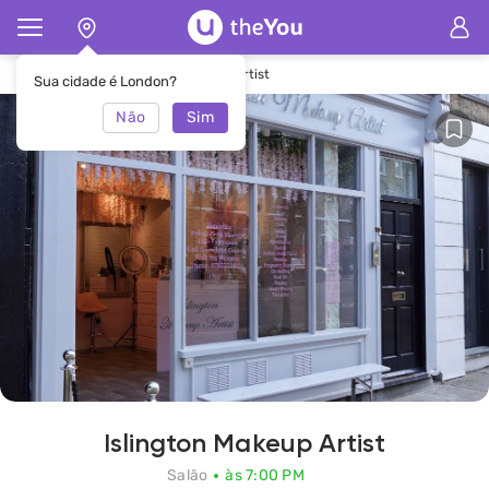
Principal
Salão Islington Makeup Artist
Sua cidade é London?
Não
Sim
Islington Makeup Artist
Salão
às 7:00 PM