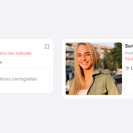
Su
ário não indicado
Prof
Fec
n
obras carregadas