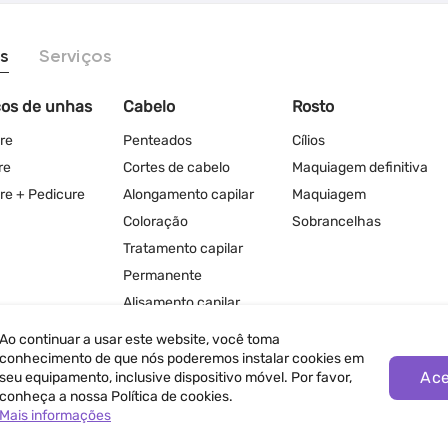
s
Serviços
ços de unhas
Cabelo
Rosto
re
Penteados
Cílios
re
Cortes de cabelo
Maquiagem definitiva
re + Pedicure
Alongamento capilar
Maquiagem
Coloração
Sobrancelhas
Tratamento capilar
Permanente
Alisamento capilar
Ao continuar a usar este website, você toma
conhecimento de que nós poderemos instalar cookies em
Ace
seu equipamento, inclusive dispositivo móvel. Por favor,
conheça a nossa Política de cookies.
Mais informações
ivacidade
Termos de Uso