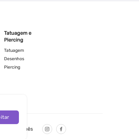
Tatuagem e
Piercing
Tatuagem
Desenhos
Piercing
itar
Português