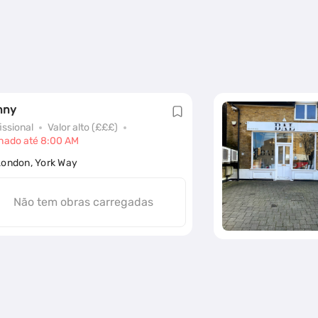
nny
issional
Valor alto (£££)
hado até 8:00 AM
London, York Way
Não tem obras carregadas