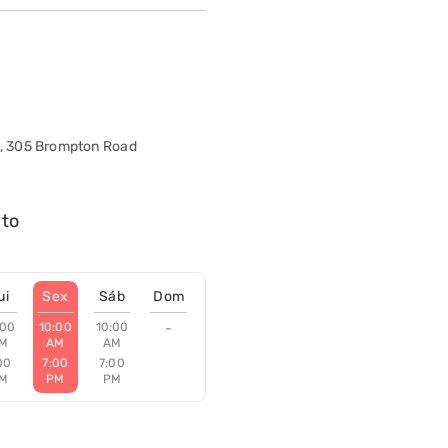
do, 305 Brompton Road
nto
ui
Sex
Sáb
Dom
:00
10:00
10:00
-
M
AM
AM
00
7:00
7:00
M
PM
PM