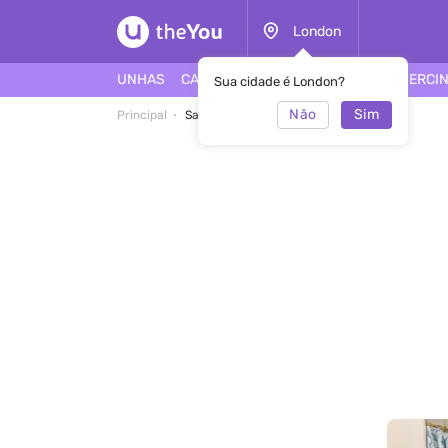
London
UNHAS
CABELO
ROSTO
TATUAGEM
PIERCI
Sua cidade é London?
Não
Sim
Principal
Salão Brow Gallery