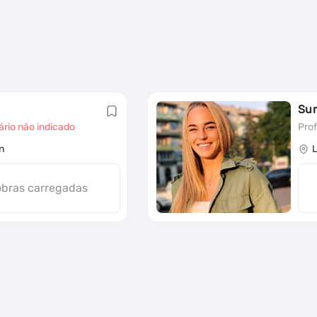
Su
ário não indicado
Prof
n
obras carregadas