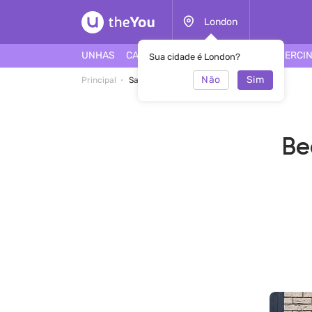
London
UNHAS
CABELO
ROSTO
TATUAGEM
PIERCI
Sua cidade é London?
Não
Sim
Principal
Salão Beauty's & Balance Brow Salon
Be