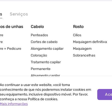
s
Serviços
ços de unhas
Cabelo
Rosto
re
Penteados
Cílios
re
Cortes de cabelo
Maquiagem definitiva
re + Pedicure
Alongamento capilar
Maquiagem
Coloração
Sobrancelhas
Tratamento capilar
Permanente
Alisamento capilar
Ao continuar a usar este website, você toma
conhecimento de que nós poderemos instalar cookies em
Ace
seu equipamento, inclusive dispositivo móvel. Por favor,
conheça a nossa Política de cookies.
Mais informações
ivacidade
Termos de Uso