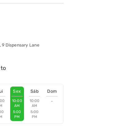
o, 9 Dispensary Lane
nto
ui
Sex
Sáb
Dom
:00
10:00
10:00
-
M
AM
AM
00
5:00
5:00
M
PM
PM