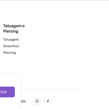
Tatuagem e
Piercing
Tatuagem
Desenhos
Piercing
itar
Português