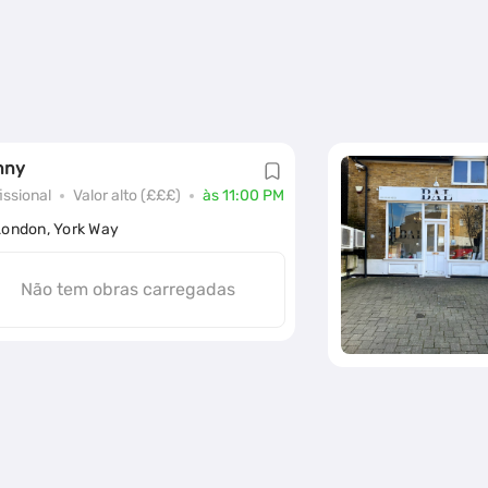
nny
issional
Valor alto (£££)
às 11:00 PM
London, York Way
Não tem obras carregadas