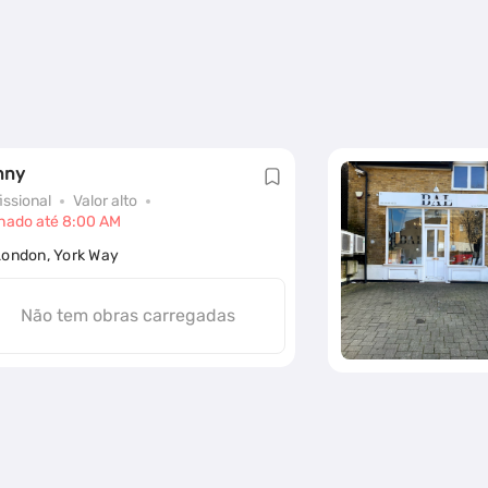
nny
issional
Valor alto
hado até 8:00 AM
London, York Way
Não tem obras carregadas