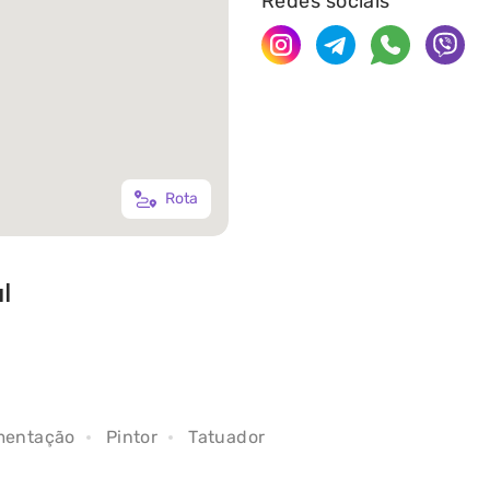
Redes sociais
Rota
l
gmentação
Pintor
Tatuador