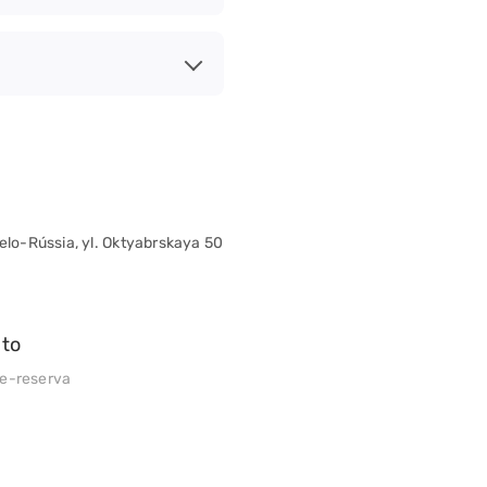
ielo-Rússia, yl. Oktyabrskaya 50
nto
re-reserva