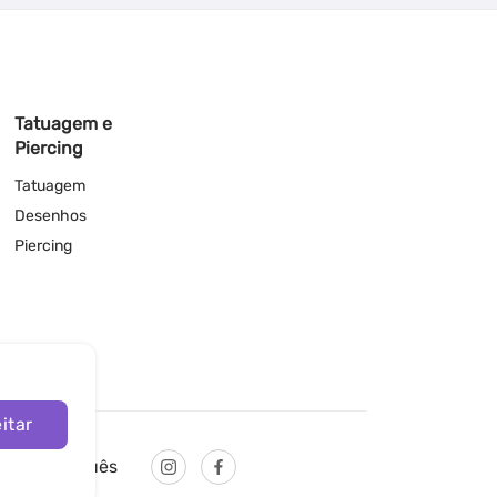
Tatuagem e
Piercing
Tatuagem
Desenhos
Piercing
itar
Português