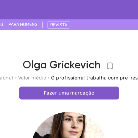
NG
PARA HOMENS
REVISTA
Olga Grickevich
sional
Valor médio
O profissional trabalha com pre-re
Fazer uma marcação