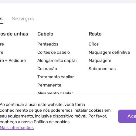
s
Serviços
ços de unhas
Cabelo
Rosto
re
Penteados
Cílios
re
Cortes de cabelo
Maquiagem definitiva
re + Pedicure
Alongamento capilar
Maquiagem
Coloração
Sobrancelhas
Tratamento capilar
Permanente
Alisamento capilar
Ao continuar a usar este website, você toma
conhecimento de que nós poderemos instalar cookies em
Ace
seu equipamento, inclusive dispositivo móvel. Por favor,
conheça a nossa Política de cookies.
Mais informações
ivacidade
Termos de Uso