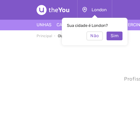
London
UNHAS
CABELO
ROSTO
TATUAGEM
PIERCI
Sua cidade é London?
Não
Sim
Principal
Olga Grickevich
Profis