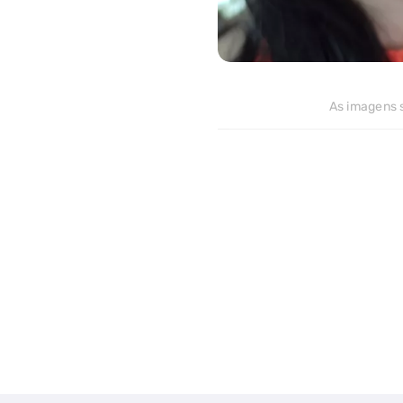
>
0
As imagens s