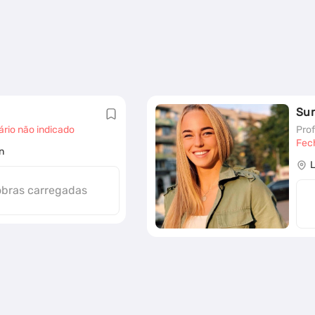
Su
ário não indicado
Prof
Fec
n
obras carregadas