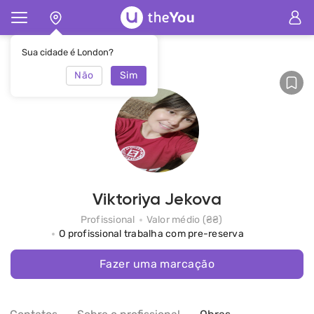
Principal
Viktoriya Jekova
Sua cidade é London?
Não
Sim
Viktoriya Jekova
Profissional
Valor médio (₴₴)
O profissional trabalha com pre-reserva
Fazer uma marcação