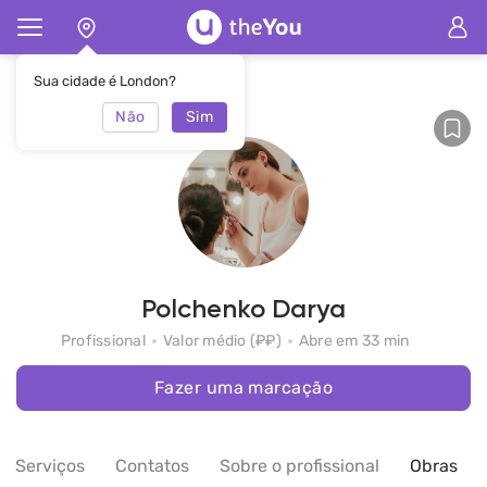
Principal
Polchenko Darya
Sua cidade é London?
Não
Sim
Polchenko Darya
Profissional
Valor médio (₽₽)
Abre em 33 min
Fazer uma marcação
Serviços
Contatos
Sobre o profissional
Obras