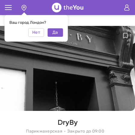
Главная
Парикмахерская DryBy
Ваш город Лондон?
Нет
Да
DryBy
Парикмахерская
Закрыто до 09:00