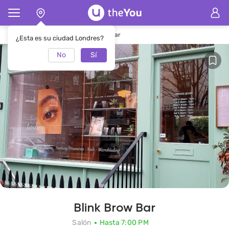
Página de inicio
SalónBlink Brow Bar
¿Esta es su ciudad Londres?
No
Sí
Blink Brow Bar
Salón
Hasta 7:00 PM