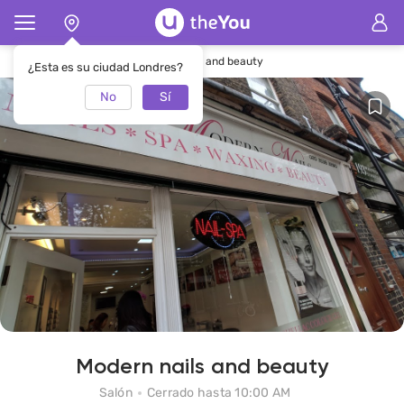
Página de inicio
SalónModern nails and beauty
¿Esta es su ciudad Londres?
No
Sí
Modern nails and beauty
Salón
Cerrado hasta 10:00 AM