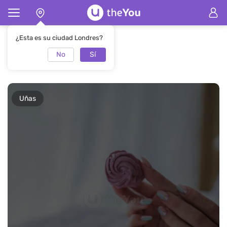
Página de inicio
Revista
Uñas
¿Esta es su ciudad Londres?
No
Sí
Uñas
Uñas