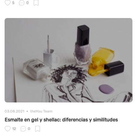
5
0
03.08.2021
theYou Team
Esmalte en gel y shellac: diferencias y similitudes
12
0