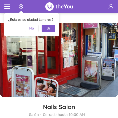
Página de inicio
SalónNails Salon
¿Esta es su ciudad Londres?
No
Sí
Nails Salon
Salón
Cerrado hasta 10:00 AM