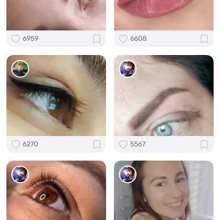
6959
6608
6270
5567