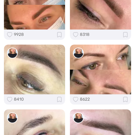
9928
8318
8410
8622