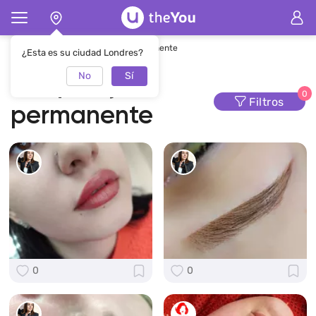
Página de inicio
Maquillaje permanente
¿Esta es su ciudad Londres?
No
Sí
Maquillaje
0
Filtros
permanente
0
0