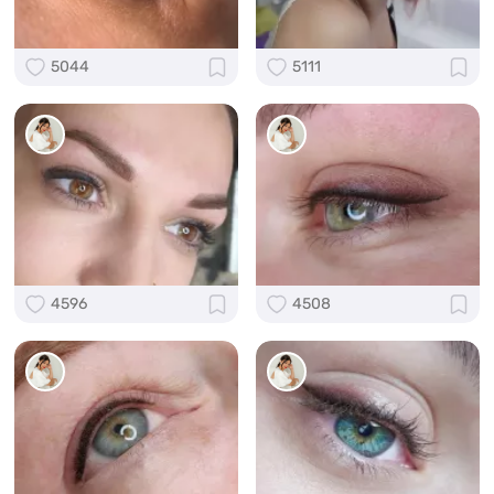
5044
5111
4596
4508