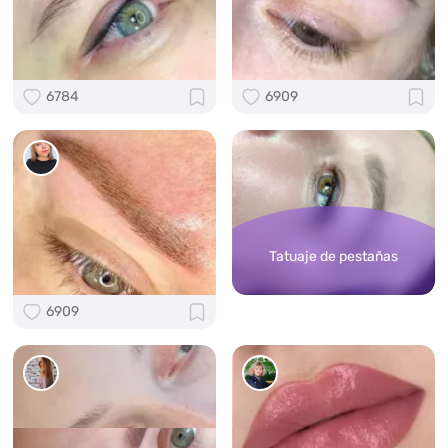
6784
6909
Tatuaje de pestañas
6909