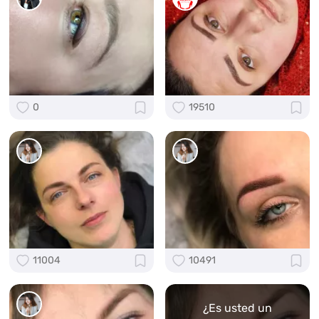
0
19510
11004
10491
¿Es usted un