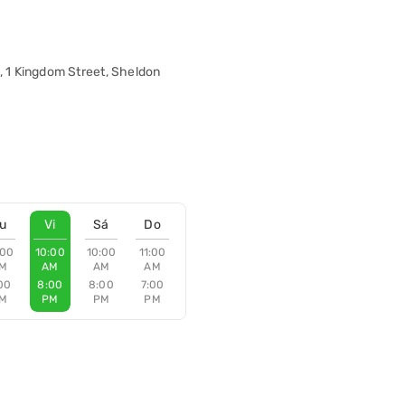
o, 1 Kingdom Street, Sheldon
u
Vi
Sá
Do
:00
10:00
10:00
11:00
M
AM
AM
AM
00
8:00
8:00
7:00
M
PM
PM
PM