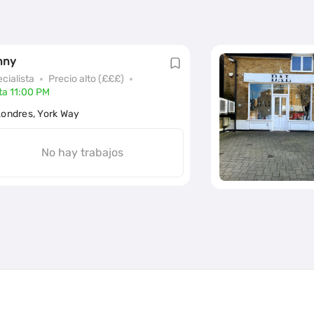
nny
cialista
Precio alto (£££)
ta 11:00 PM
Londres, York Way
No hay trabajos