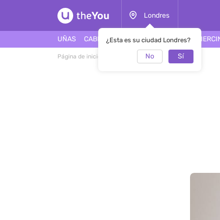
Londres
UÑAS
CABELLO
ROSTRO
TATUAJES
PIERCI
¿Esta es su ciudad Londres?
No
Sí
Página de inicio
SalónLashes In Style