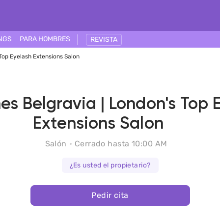
NGS
PARA HOMBRES
REVISTA
Top Eyelash Extensions Salon
es Belgravia | London's Top 
Extensions Salon
Salón
Cerrado hasta 10:00 AM
¿Es usted el propietario?
Pedir cita