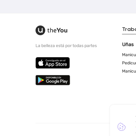
Trab
Uñas
La belleza está por todas partes
Manicu
Pedicu
Manicu