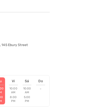
, 145 Ebury Street
u
Vi
Sá
Do
:00
10:00
10:00
-
M
AM
AM
00
8:00
5:00
M
PM
PM