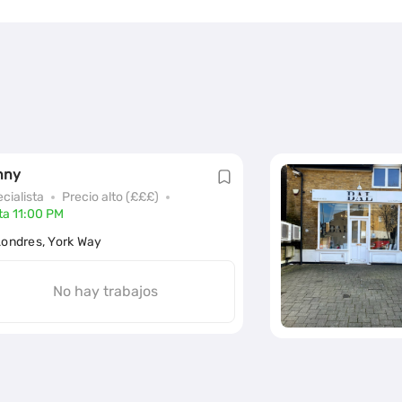
nny
cialista
Precio alto (£££)
ta 11:00 PM
Londres, York Way
No hay trabajos