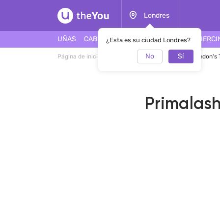
Londres
UÑAS
CABELLO
ROSTRO
TATUAJES
PIERCI
¿Esta es su ciudad Londres?
No
Sí
Página de inicio
SalónPrimalashes Belgravia | London's 
Primalash