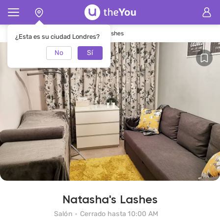
Página de inicio
SalónNatasha's Lashes
¿Esta es su ciudad Londres?
No
Sí
Natasha's Lashes
Salón
Cerrado hasta 10:00 AM