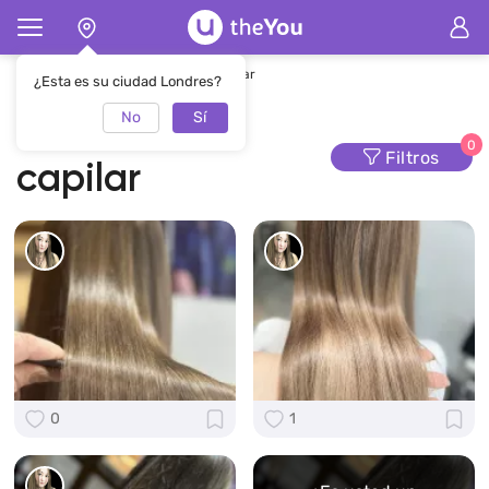
Página de inicio
Tratamiento capilar
¿Esta es su ciudad Londres?
No
Sí
Tratamiento
0
Filtros
capilar
0
1