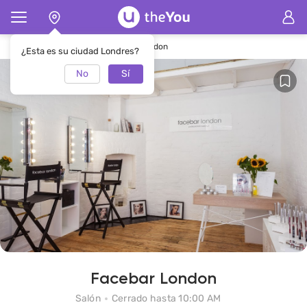
Página de inicio
SalónFacebar London
¿Esta es su ciudad Londres?
No
Sí
Facebar London
Salón
Cerrado hasta 10:00 AM