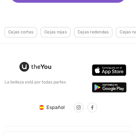
Cejas cortas
Cejas rojas
Cejas redondas
Cejas na
La belleza está por todas partes
Español