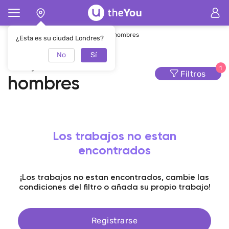
Página de inicio
Cejas
Cejas de hombres
¿Esta es su ciudad Londres?
No
Sí
Cejas de
1
Filtros
hombres
Los trabajos no estan
encontrados
¡Los trabajos no estan encontrados, cambie las
condiciones del filtro o añada su propio trabajo!
Registrarse