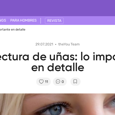
NGS
PARA HOMBRES
REVISTA
ortante en detalle
29.07.2021
theYou Team
ectura de uñas: lo imp
en detalle
11
0