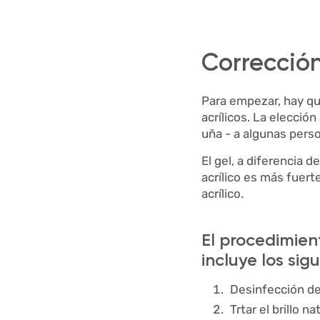
Corrección
Para empezar, hay qu
acrílicos. La elecció
uña - a algunas person
El gel, a diferencia d
acrílico es más fuert
acrílico.
El procedimient
incluye los sig
Desinfección d
Trtar el brillo n