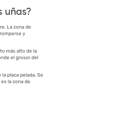
as uñas?
bre. La zona de
e romperse y
nto más alto de la
onde el grosor del
 la placa pelada. Se
a es la zona de