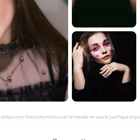
280
>
142
>
tilizan con fines informativos en la medida en que lo justifique el pro