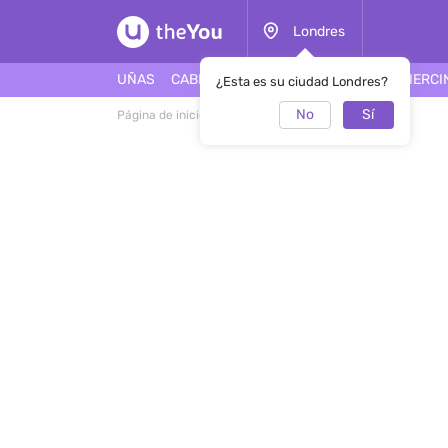
Londres
UÑAS
CABELLO
ROSTRO
TATUAJES
PIERCI
¿Esta es su ciudad Londres?
No
Sí
Página de inicio
Tatyana