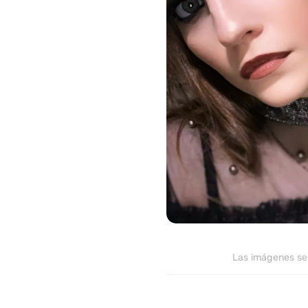
>
50
Las imágenes se u