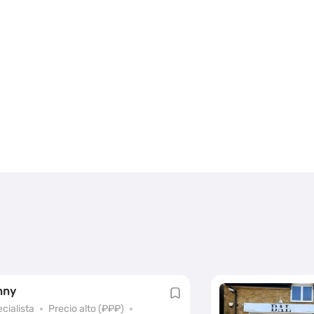
nny
cialista
Precio alto (₽₽₽)