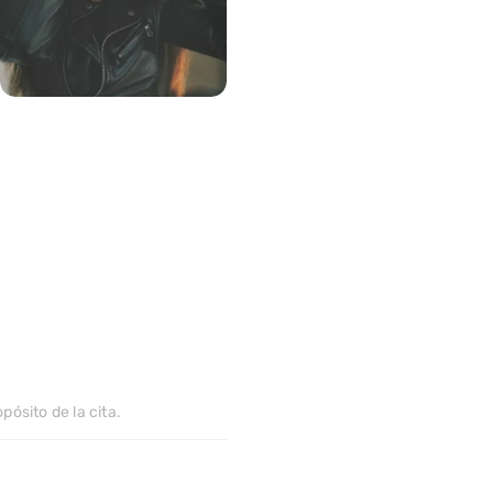
163
>
pósito de la cita.