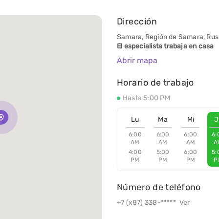
Dirección
Samara, Región de Samara, Rusia
El especialista trabaja en casa
Abrir mapa
Horario de trabajo
Hasta 5:00 PM
Lu
Ma
Mi
J
6:00
6:00
6:00
6:
AM
AM
AM
A
4:00
5:00
6:00
5:
PM
PM
PM
P
Número de teléfono
+7 (х87) 338-*****
Ver