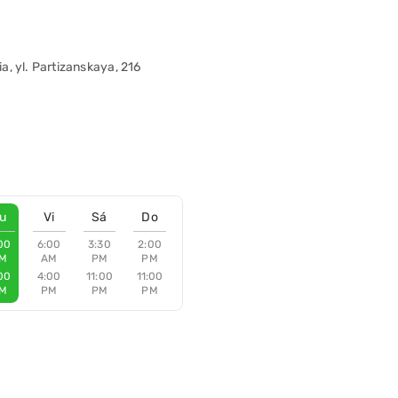
, yl. Partizanskaya, 216
u
Vi
Sá
Do
00
6:00
3:30
2:00
M
AM
PM
PM
00
4:00
11:00
11:00
M
PM
PM
PM