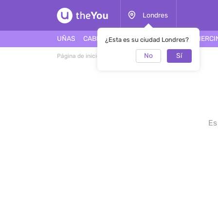
Londres
UÑAS
CABELLO
ROSTRO
TATUAJES
PIERCI
¿Esta es su ciudad Londres?
No
Sí
Página de inicio
Liana
Es