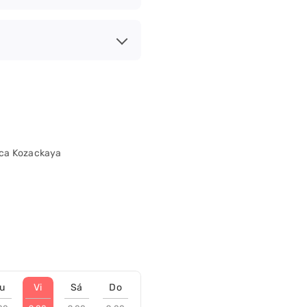
lica Kozackaya
u
Vi
Sá
Do