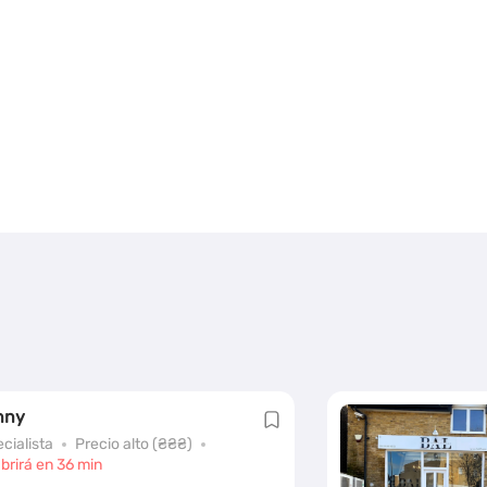
nny
cialista
Precio alto (₴₴₴)
brirá en 36 min