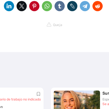
Queja
Su
ario de trabajo no indicado
Espe
Se a
on