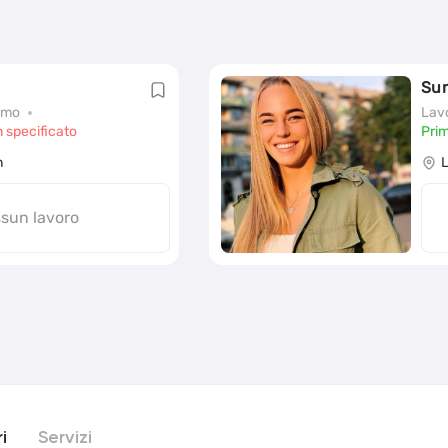
Su
omo
Lav
n specificato
Pri
n
sun lavoro
i
Servizi