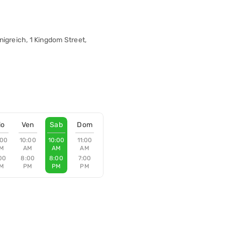
nigreich, 1 Kingdom Street,
io
Ven
Sab
Dom
:00
10:00
10:00
11:00
M
AM
AM
AM
00
8:00
8:00
7:00
M
PM
PM
PM