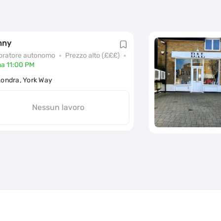
nny
oratore autonomo
Prezzo alto (£££)
ma 11:00 PM
Londra, York Way
Nessun lavoro