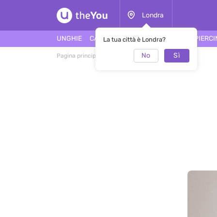
Londra
UNGHIE
CAPELLI
FACCIA
TATUAGGI
PIERC
La tua città è Londra?
No
Sì
Pagina principale
Salone Lashes In Style