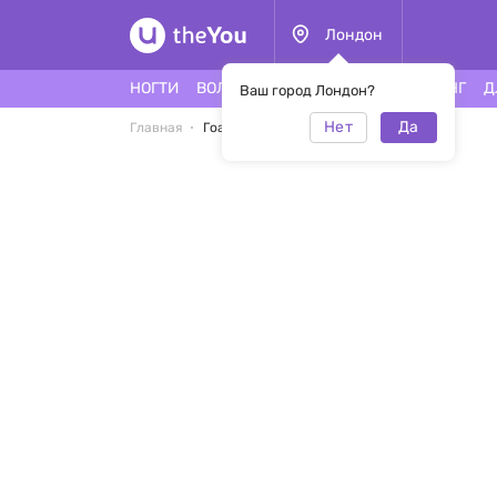
Лондон
НОГТИ
ВОЛОСЫ
ЛИЦО
ТАТУ
ПИРСИНГ
Д
Ваш город Лондон?
Нет
Да
Главная
Гоар Бадасян