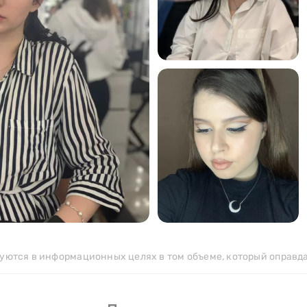
278
>
179
>
уются в информационных целях в том объеме, который оправд