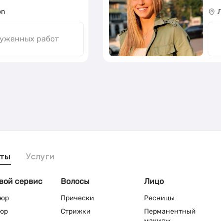
on
руженных работ
ты
Услуги
вой сервис
Волосы
Лицо
юр
Прически
Ресницы
юр
Стрижки
Перманентный
макияж