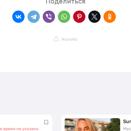
Поделиться
Жалоба
Su
е время не указано
Мас