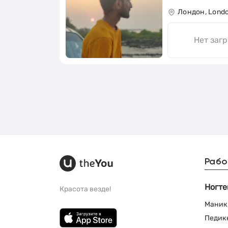
Лондон, Lond
Нет заг
Рабо
Ногте
Красота везде!
Маник
Педик