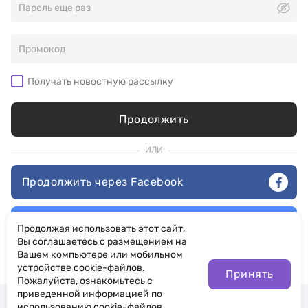
Получать новостную рассылку
Продолжить
ИЛИ
Продолжить через Facebook
Продолжить через Google
Продолжая использовать этот сайт,
Вы соглашаетесь с размещением на
Вашем компьютере или мобильном
Нажимая «Продолжить», вы соглашаетесь с нашими
Условиями
использования
и
Политикой конфиденциальности
устройстве cookie-файлов.
Принять
Пожалуйста, ознакомьтесь с
приведенной информацией по
Уже есть аккаунт?
Вход
использованию cookie-файлов.