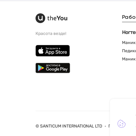
Рабо
Ногте
Красота везде!
Маник
Педик
Маник
© SANTICUM INTERNATIONAL LTD
Политика ко