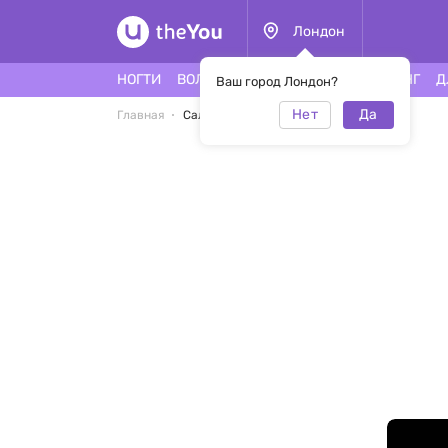
Лондон
НОГТИ
ВОЛОСЫ
ЛИЦО
ТАТУ
ПИРСИНГ
Д
Ваш город Лондон?
Нет
Да
Главная
Салон Lydia's Lashes