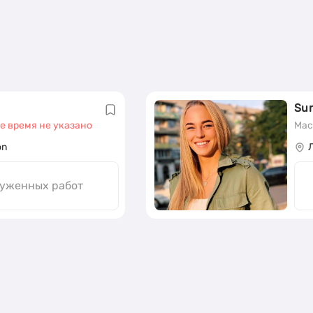
Su
е время не указано
Мас
on
руженных работ