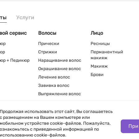
ты
Услуги
вой сервис
Волосы
Лицо
юр
Прически
Ресницы
юр
Стрижки
Перманентный
макияж
юр + Педикюр
Наращивание волос
Макияж
Окрашивание волос
Брови
Лечение волос
Завивка волос
Выпрямление волос
Продолжая использовать этот сайт, Вы соглашаетесь
с размещением на Вашем компьютере или
мобильном устройстве cookie-файлов. Пожалуйста,
При
нфиденциальности
ознакомьтесь с приведенной информацией по
использованию cookie-файлов.