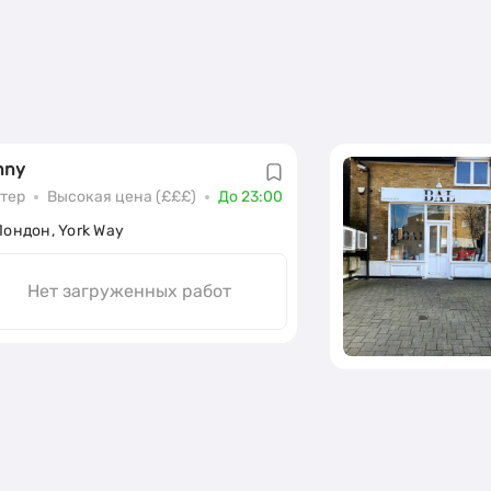
nny
тер
Высокая цена (£££)
До 23:00
Лондон, York Way
Нет загруженных работ