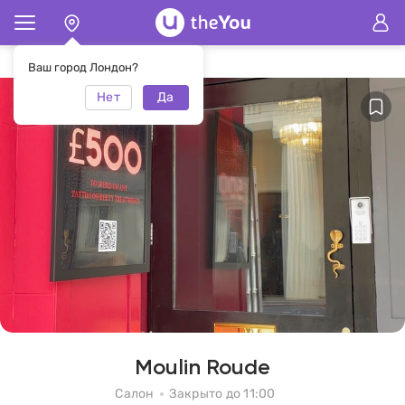
Главная
Салон Moulin Roude
Ваш город Лондон?
Нет
Да
Moulin Roude
Салон
Закрыто до 11:00