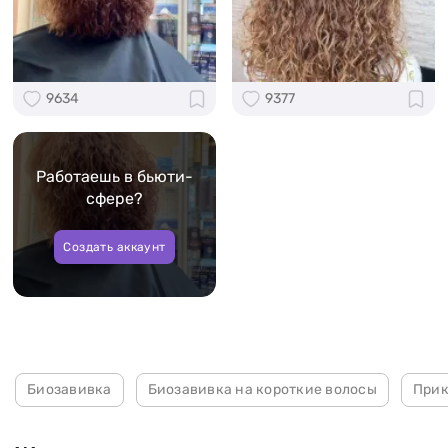
9634
9377
Работаешь в бьюти-
сфере?
Создать аккаунт
Биозавивка
Биозавивка на короткие волосы
Прик