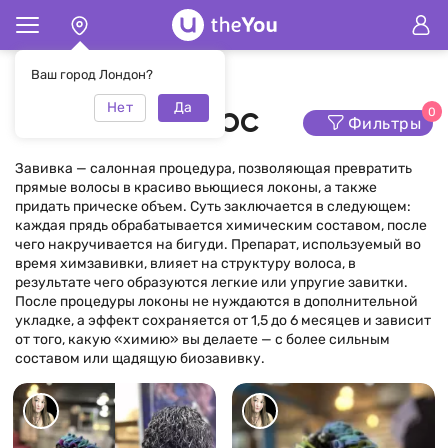
Главная
Завивка волос
Ваш город Лондон?
Нет
Да
Завивка волос
0
Фильтры
Завивка — салонная процедура, позволяющая превратить
прямые волосы в красиво вьющиеся локоны, а также
придать прическе объем. Суть заключается в следующем:
каждая прядь обрабатывается химическим составом, после
чего накручивается на бигуди. Препарат, используемый во
время химзавивки, влияет на структуру волоса, в
результате чего образуются легкие или упругие завитки.
После процедуры локоны не нуждаются в дополнительной
укладке, а эффект сохраняется от 1,5 до 6 месяцев и зависит
от того, какую «химию» вы делаете — с более сильным
составом или щадящую биозавивку.