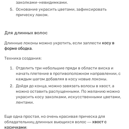
заколками-невидимками.
Основание украсить цветами, зафиксировать
прическу лаком.
Для длинных волос
Длинные локоны можно укротить, если заплести
косу в
форме ободка
.
Техника создания:
Отделить три небольшие пряди в области виска и
начать плетение в противоположном направлении, с
каждым шагом добавляя в косу новые локоны.
Дойдя до конца, можно завязать волосы в хвост, а
можно оставить распущенными. По желанию можно
украсить косу заколками, искусственными цветами,
лентами.
Еще одна простая, но очень красивая прическа для
обладательниц длинных вьющихся волос ―
хвост с
косичками
: