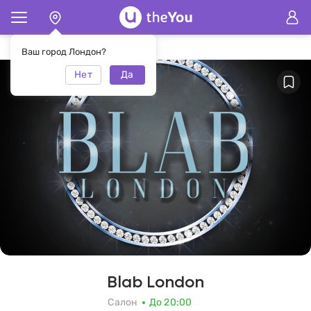
Главная
Салон Blab London
Ваш город Лондон?
Нет
Да
Blab London
Салон
До 20:00