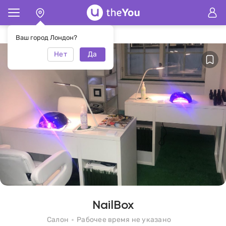
Главная
Салон NailBox
Ваш город Лондон?
Нет
Да
NailBox
Салон
Рабочее время не указано