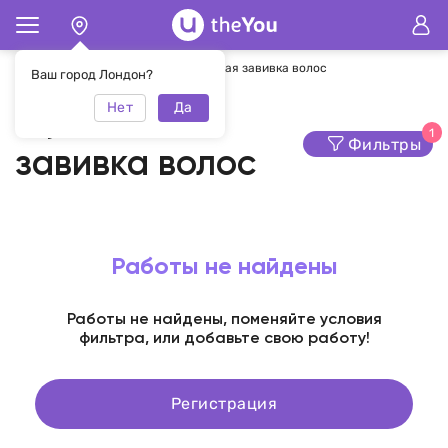
Главная
Завивка волос
Мужская завивка волос
Ваш город Лондон?
Нет
Да
Мужская
1
Фильтры
завивка волос
Работы не найдены
Работы не найдены, поменяйте условия
фильтра, или добавьте свою работу!
Регистрация