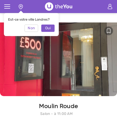
Page d'accueil
Salon Moulin Roude
Est-ce votre ville Londres?
Non
Oui
Moulin Roude
Salon
à 11:00 AM