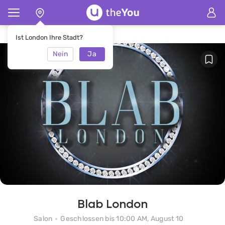
Hauptseite
SalonBlab London
Ist London Ihre Stadt?
Nein
Ja
Blab London
Salon
Geschlossen bis 10:00 AM, August 10