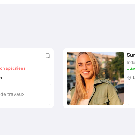
Su
Ind
non spécifiées
Jus
on
 de travaux