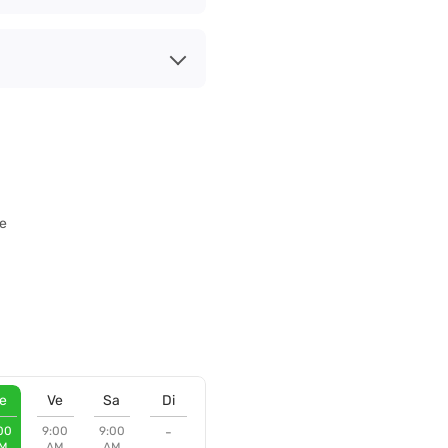
e
e
Ve
Sa
Di
00
9:00
9:00
-
M
AM
AM