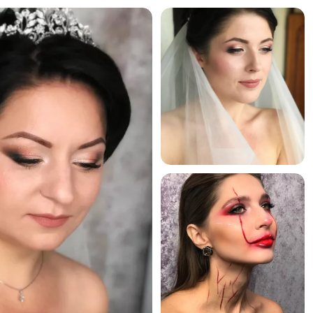
157
>