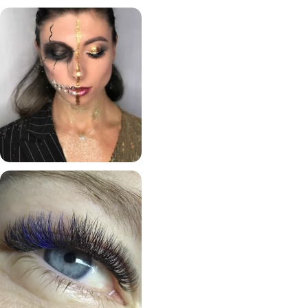
171
>