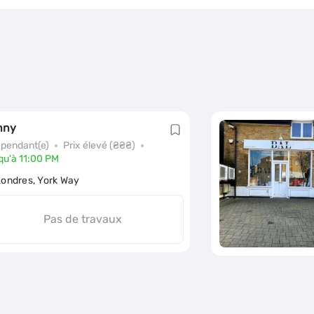
nny
épendant(e)
Prix élevé (₴₴₴)
qu'à 11:00 PM
Londres, York Way
Pas de travaux