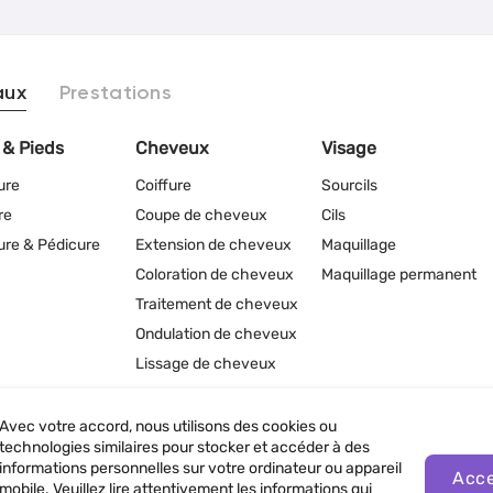
aux
Prestations
 & Pieds
Cheveux
Visage
ure
Coiffure
Sourcils
re
Coupe de cheveux
Cils
re & Pédicure
Extension de cheveux
Maquillage
Coloration de cheveux
Maquillage permanent
Traitement de cheveux
Ondulation de cheveux
Lissage de cheveux
Avec votre accord, nous utilisons des cookies ou
technologies similaires pour stocker et accéder à des
informations personnelles sur votre ordinateur ou appareil
Acce
nfidentialité
mobile. Veuillez lire attentivement les informations qui