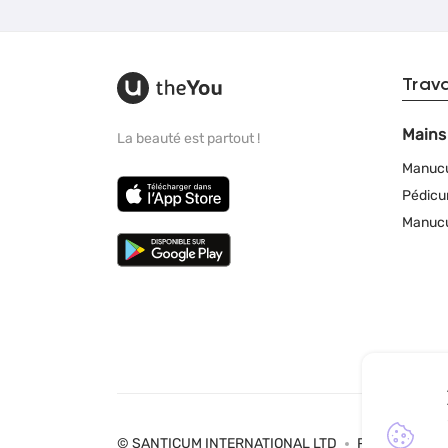
Trav
Mains
La beauté est partout !
Manuc
Pédicu
Manucu
© SANTICUM INTERNATIONAL LTD
Politique de co