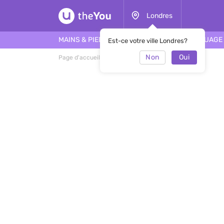
Londres
MAINS & PIEDS
CHEVEUX
VISAGE
TATOUAGE
Est-ce votre ville Londres?
Non
Oui
Page d'accueil
Viktoriya