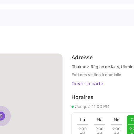
Adresse
Obukhov, Région de Kiev, Ukrain
Fait des visites à domicile
Ouvrir la carte
Horaires
Jusqu'à 11:00 PM
Lu
Ma
Me
J
9:00
9:00
9:00
9:
AM
AM
AM
A