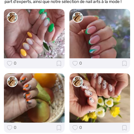
part d'experts, ainsi que notre sélection de nail arts à la mode !
0
0
0
0