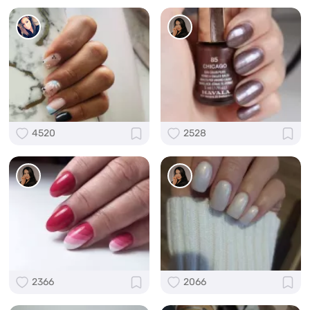
4520
2528
2366
2066