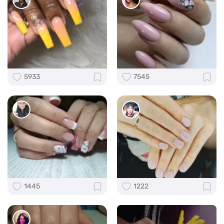
5933
7545
1445
1222