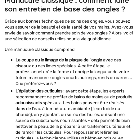
Manucure classique : comment faire
son entretien de base des ongles ?
Grâce aux bonnes techniques de soins des ongles, vous pouvez
vous assurer de la beauté et de la santé de vos mains. Avez-vous
envie de savoir comment prendre soin de vos ongles ? Alors, voici
une sélection de conseils utiles pour la vie quotidienne.
Une manucure classique comprend :
La coupe ou le limage de la plaque de l'ongle
avec des
ciseaux ou des limes spéciales. À cette étape, le
professionnel crée la forme et corrige la longueur de votre
future manucure : ongles courts ou longs, ronds ou carrés...
Que préférez-vous ?
L'épilation des cuticules :
avant cette étape, les experts
recommandent de profiter de
bains de mains
ou de
produits
adoucissants
spéciaux. Les bains peuvent être réalisés
dans de l'eau à température ambiante (l'eau froide ou
chaude), en y ajoutant du sel ou des huiles, qui sont une
source de substances nourrissantes - cela permet de bien
nettoyer la peau, de la préparer à un traitement ultérieur et
de ramollir les cuticules. Pour repousser et retirer les
cuticules, la technicienne utilise un bâton en bois ou en