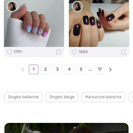
1791
1524
1
2
3
4
5
...
17
Ongles ballerine
Ongles beige
Manucure blanche