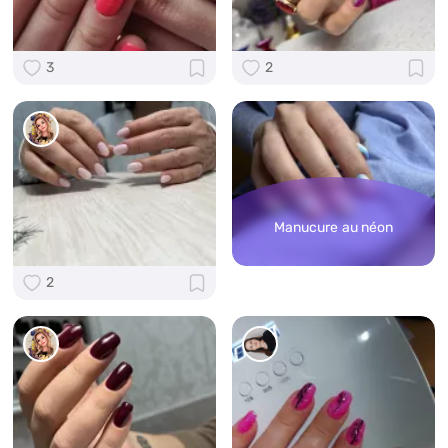
3
2
Manucure au néon
2