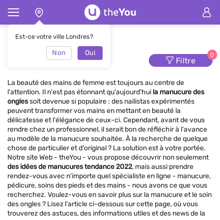
Page d'accueil
Manucure
Est-ce votre ville Londres?
Non
Oui
Manucure
0
Filtre
La beauté des mains de femme est toujours au centre de
l'attention. Il n'est pas étonnant qu'aujourd'hui
la manucure des
ongles
soit devenue si populaire : des nailistas expérimentés
peuvent transformer vos mains en mettant en beauté la
délicatesse et l'élégance de ceux-ci. Cependant, avant de vous
rendre chez un professionnel, il serait bon de réfléchir à l'avance
au modèle de la manucure souhaitée. À la recherche de quelque
chose de particulier et d'original ? La solution est à votre portée.
Notre site Web - theYou - vous propose découvrir non seulement
des idées de manucures tendance 2022
, mais aussi prendre
rendez-vous avec n'importe quel spécialiste en ligne - manucure,
pédicure, soins des pieds et des mains - nous avons ce que vous
recherchez. Voulez-vous en savoir plus sur la manucure et le soin
des ongles ? Lisez l'article ci-dessous sur cette page, où vous
trouverez des astuces, des informations utiles et des news de la