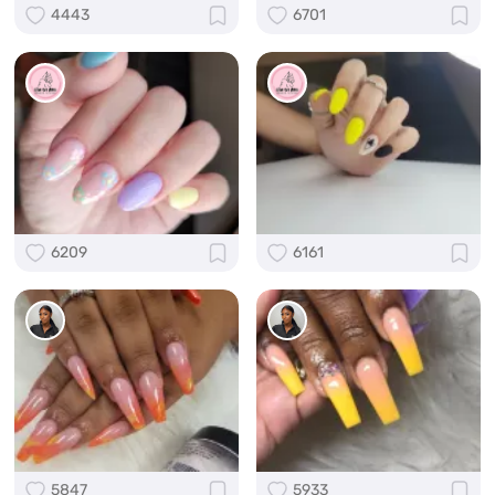
4443
6701
6209
6161
5847
5933