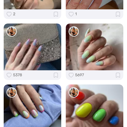
2
1
5378
5697