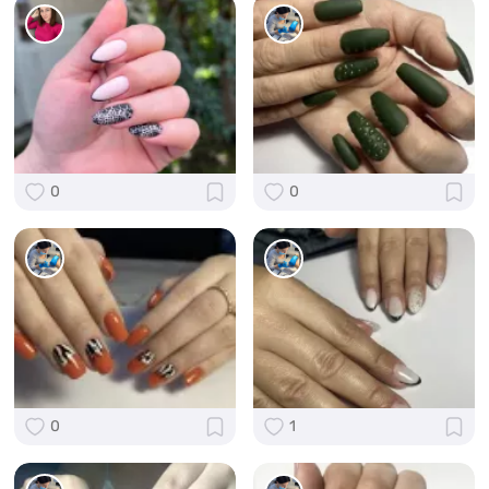
0
0
0
1