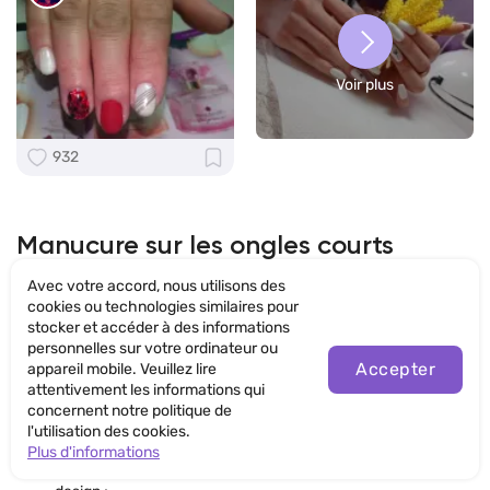
Voir plus
932
Manucure sur les ongles courts
Avec votre accord, nous utilisons des
Les ongles courts sont totalement à la mode et peuvent être
cookies ou technologies similaires pour
ornés avec n'importe quel nail art.
stocker et accéder à des informations
Une manucure originale nude est un choix idéal pour les
personnelles sur votre ordinateur ou
ongles courts. Cependant, vous n'êtes pas obligée de suivre
Accepter
appareil mobile. Veuillez lire
une tendance manucure classique et de couvrir tous vos
attentivement les informations qui
ongles d'un vernis monochrome pour les ongles.
concernent notre politique de
Aujourd'hui, on peut alterner des finitions mates et crèmes,
l'utilisation des cookies.
réaliser une jolie manucure ombrée ou de style Feng Shui,
Plus d'informations
utiliser une belle technique de l'aquarelle ou tout autre