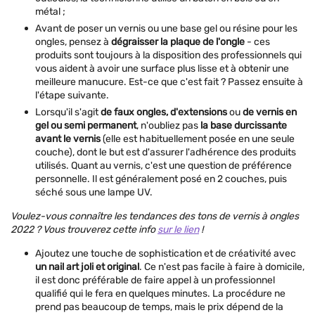
métal ;
Avant de poser un vernis ou une base gel ou résine pour les
ongles, pensez à
dégraisser la plaque de l'ongle
- сes
produits sont toujours à la disposition des professionnels qui
vous aident à avoir une surface plus lisse et à obtenir une
meilleure manucure. Est-ce que c'est fait ? Passez ensuite à
l'étape suivante.
Lorsqu'il s'agit
de
faux ongles, d'extensions
ou
de vernis en
gel ou semi permanent
, n'oubliez pas
la base durcissante
avant le vernis
(elle est habituellement posée en une seule
couche), dont le but est d'assurer l'adhérence des produits
utilisés. Quant au vernis, c'est une question de préférence
personnelle. Il est généralement posé en 2 couches, puis
séché sous une lampe UV.
Voulez-vous connaître les tendances des tons de vernis à ongles
2022 ? Vous trouverez cette info
sur le lien
!
Ajoutez une touche de sophistication et de créativité avec
un nail art joli et original
. Ce n'est pas facile à faire à domicile,
il est donc préférable de faire appel à un professionnel
qualifié qui le fera en quelques minutes. La procédure ne
prend pas beaucoup de temps, mais le prix dépend de la