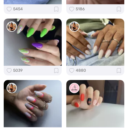
5454
5186
5039
4880