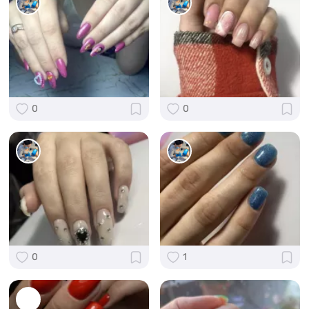
0
0
0
1