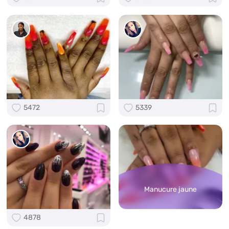
5472
5339
Manucure jaune
4878