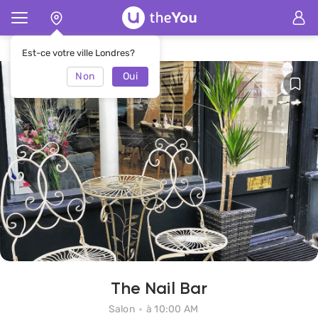
Page d'accueil
Salon The Nail Bar
Est-ce votre ville Londres?
Non
Oui
The Nail Bar
Salon
à 10:00 AM