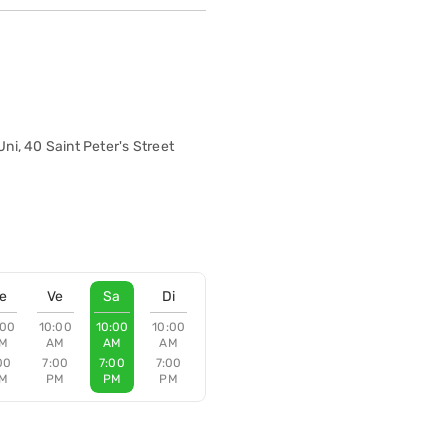
i, 40 Saint Peter's Street
e
Ve
Sa
Di
:00
10:00
10:00
10:00
M
AM
AM
AM
00
7:00
7:00
7:00
M
PM
PM
PM