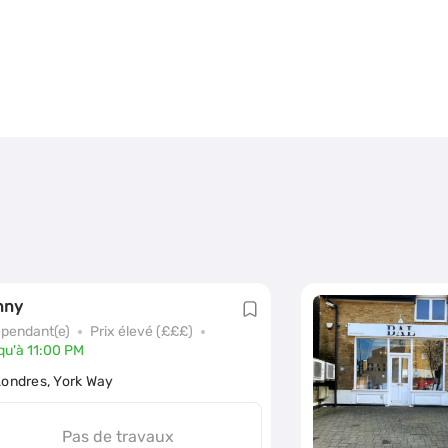
nny
épendant(e)
Prix élevé (£££)
qu'à 11:00 PM
Londres, York Way
Pas de travaux