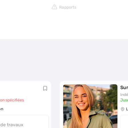
Rapports
Su
Ind
non spécifiées
Jus
on
 de travaux