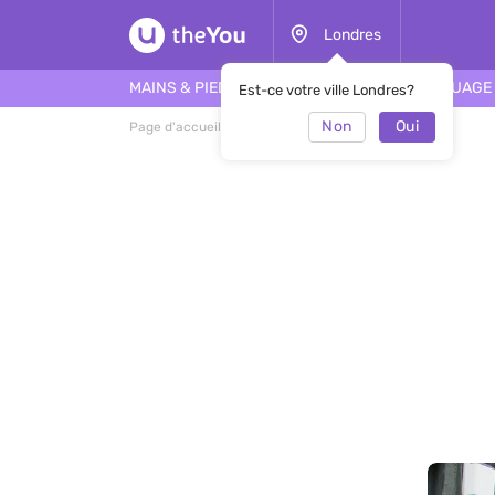
Londres
MAINS & PIEDS
CHEVEUX
VISAGE
TATOUAGE
Est-ce votre ville Londres?
Non
Oui
Page d'accueil
Salon Tip Top Nails