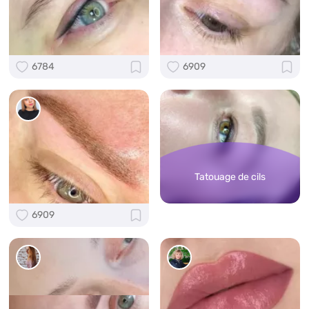
6784
6909
Tatouage de cils
6909