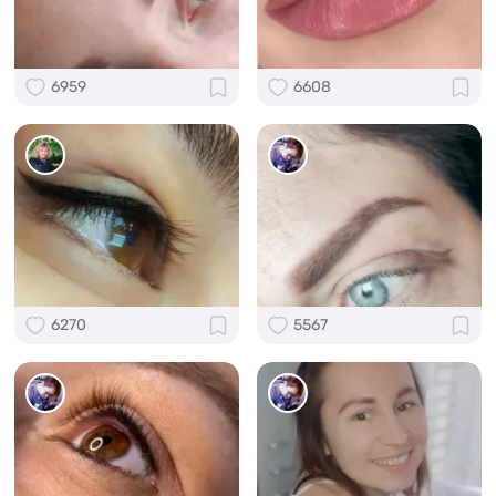
6959
6608
6270
5567