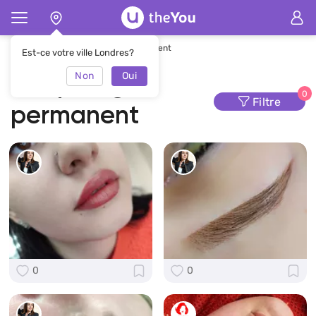
Page d'accueil
Maquillage permanent
Est-ce votre ville Londres?
Non
Oui
Maquillage
0
Filtre
permanent
0
0