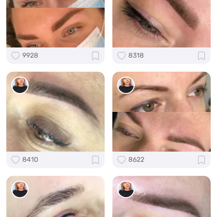
9928
8318
8410
8622