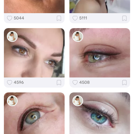
5044
5111
4596
4508