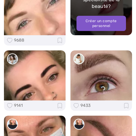
beauté?
Créer un compte
personnel
9688
9141
9433