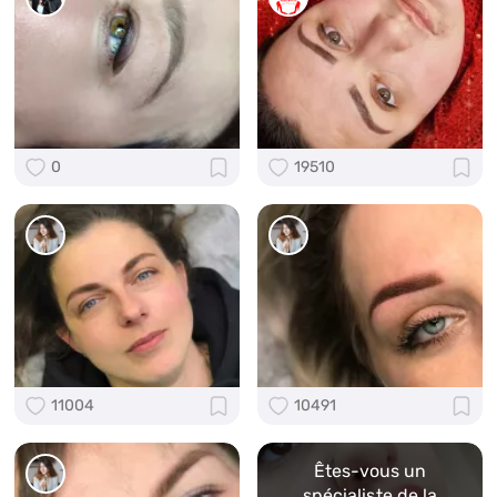
0
19510
11004
10491
Êtes-vous un
spécialiste de la