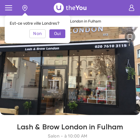
Page d'accueil
Salon Lash & Brow London in Fulham
Est-ce votre ville Londres?
Non
Oui
Lash & Brow London in Fulham
Salon
à 10:00 AM